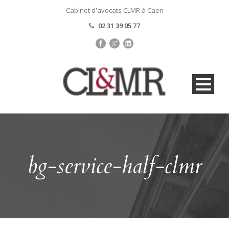
Cabinet d'avocats CLMR à Caen
02 31 39 05 77
bg-service-half-clmr