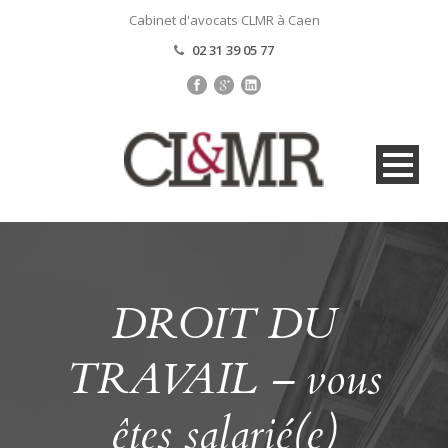
Cabinet d'avocats CLMR à Caen
02 31 39 05 77
DROIT DU
TRAVAIL – vous
êtes salarié(e)