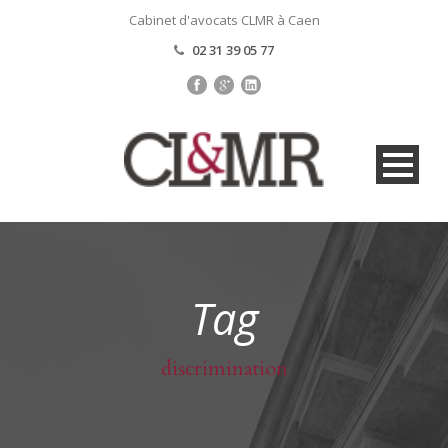
Cabinet d'avocats CLMR à Caen
02 31 39 05 77
Tag
discrimination