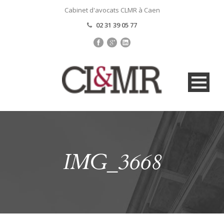
Cabinet d'avocats CLMR à Caen
02 31 39 05 77
IMG_3668