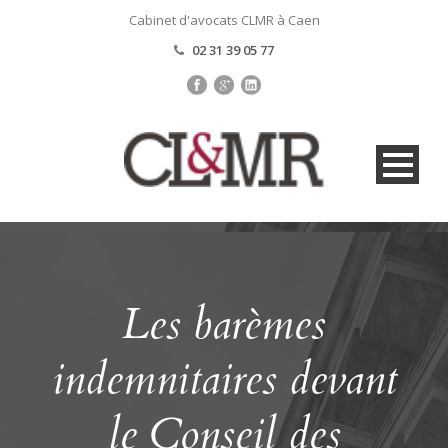
Cabinet d'avocats CLMR à Caen
02 31 39 05 77
Les barèmes
indemnitaires devant
le Conseil des