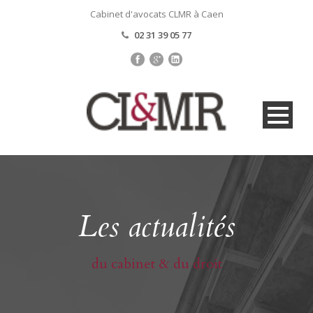
Cabinet d'avocats CLMR à Caen
02 31 39 05 77
Les actualités
du cabinet & du droit